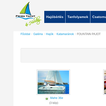
Hajóbérlés
Tanfolyamok
Csatorn
Főoldal
/
Galéria
/
Hajók
/
Katamaránok
/
FOUNTAIN PAJOT
Mahe 36e
(3 kép)