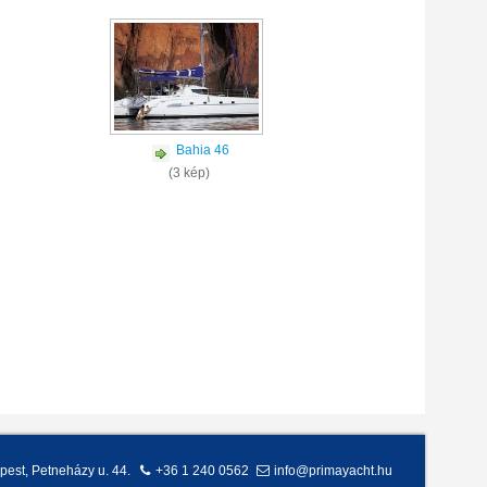
Bahia 46
(3 kép)
pest
,
Petneházy u. 44.
+36 1 240 0562
info@primayacht.hu