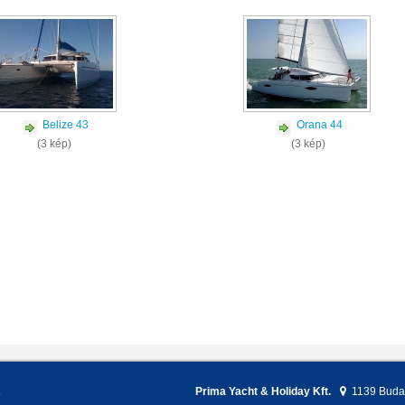
Belize 43
Orana 44
(3 kép)
(3 kép)
Prima Yacht & Holiday Kft.
1139
Buda