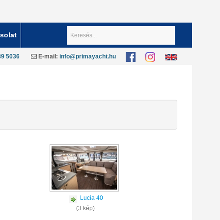
Keresés...
solat
89 5036
E-mail:
info@primayacht.hu
Lucia 40
(3 kép)