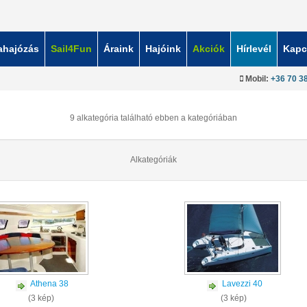
ahajózás
Sail4Fun
Áraink
Hajóink
Akciók
Hírlevél
Kapc
Mobil:
+36 70 3
9 alkategória található ebben a kategóriában
Alkategóriák
Athena 38
Lavezzi 40
(3 kép)
(3 kép)