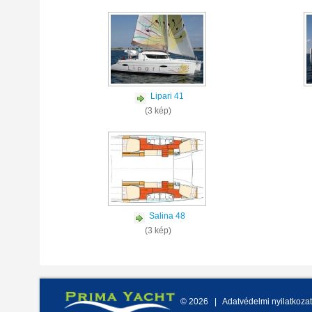
Lipari 41
(3 kép)
Salina 48
(3 kép)
©
2026
Adatvédelmi nyilatkozat