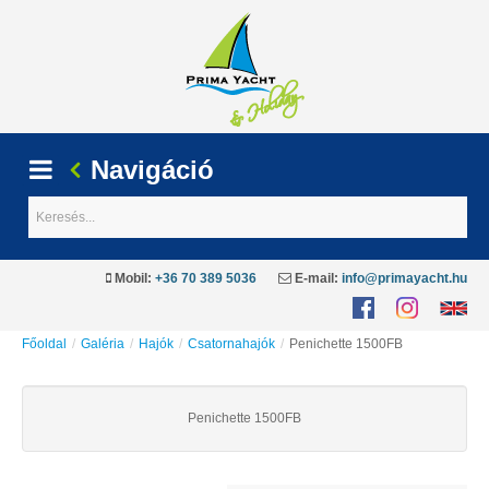
Navigáció
Keresés...
Mobil:
+36 70 389 5036
E-mail:
info@primayacht.hu
Főoldal
/
Galéria
/
Hajók
/
Csatornahajók
/
Penichette 1500FB
Penichette 1500FB