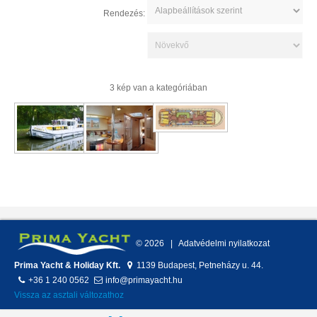
Rendezés:
3 kép van a kategóriában
©
2026
Adatvédelmi nyilatkozat
Prima Yacht & Holiday Kft.
1139
Budapest
,
Petneházy u. 44.
+36 1 240 0562
info@primayacht.hu
Vissza az asztali változathoz