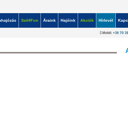
ahajózás
Sail4Fun
Áraink
Hajóink
Akciók
Hírlevél
Kapc
Mobil:
+36 70 3