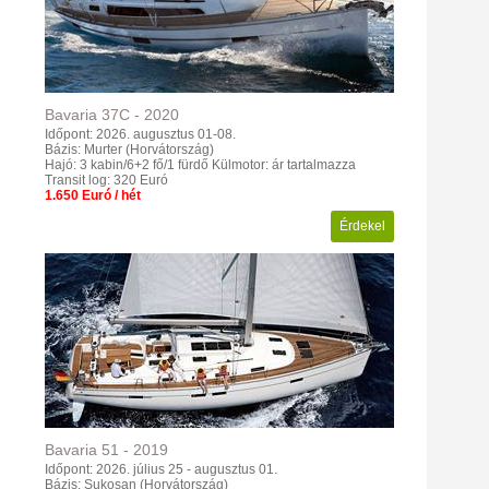
Bavaria
37C
-
2020
Időpont: 2026. augusztus 01-08.
Bázis: Murter (Horvátország)
Hajó: 3 kabin/6+2 fő/1 fürdő
Külmotor: ár tartalmazza
Transit log: 320 Euró
1.650 Euró / hét
Érdekel
Bavaria
51
-
2019
Időpont: 2026. július 25 - augusztus 01.
Bázis: Sukosan (Horvátország)