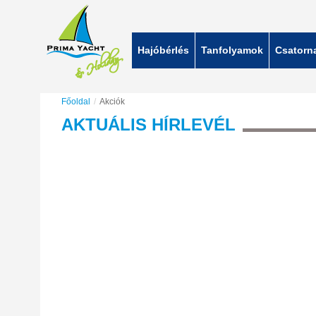
Hajóbérlés
Tanfolyamok
Csatorn
Főoldal
/
Akciók
AKTUÁLIS
HÍRLEVÉL