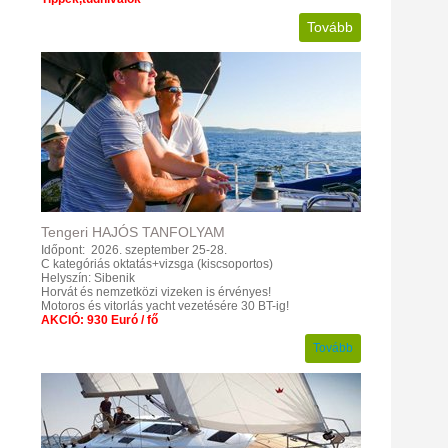
Tovább
Tengeri
HAJÓS
TANFOLYAM
Időpont: 2026. szeptember 25-28.
C kategóriás oktatás+vizsga (kiscsoportos)
Helyszín: Sibenik
Horvát és nemzetközi vizeken is érvényes!
Motoros és vitorlás yacht vezetésére 30 BT-ig!
AKCIÓ: 930 Euró / fő
Tovább