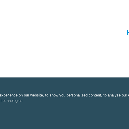
xperience on our website, to show you personalized content, to analyze our w
g technologies.
Prima Yacht & Holiday Kft.
1139
Buda