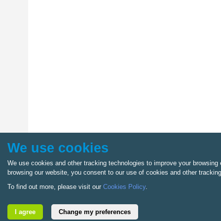
We use cookies
We use cookies and other tracking technologies to improve your browsing e
browsing our website, you consent to our use of cookies and other trackin
To find out more, please visit our
Cookies Policy
.
I agree
Change my preferences
©
2026
Adatvédelmi nyilatkozat