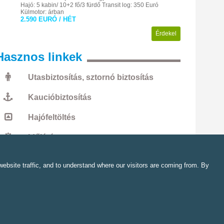
Hajó: 5 kabin/ 10+2 fő/3 fürdő
Transit log: 350 Euró
Külmotor: árban
2.590 EURÓ / HÉT
Érdekel
Hasznos
linkek
Utasbiztosítás, sztornó biztosítás
Kaucióbiztosítás
Hajófeltöltés
Időjárás
GYIK
ebsite traffic, and to understand where our visitors are coming from. By
pest
,
Petneházy u. 44.
+36 1 240 0562
info@primayacht.hu