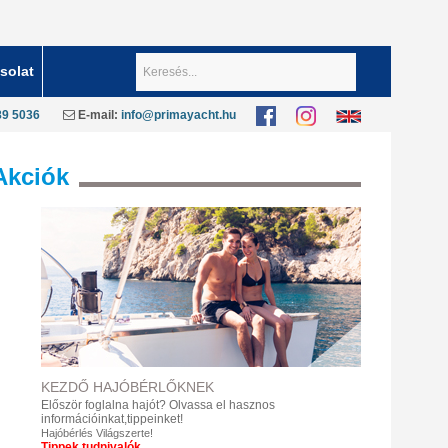
Keresés...
solat
89 5036
E-mail:
info@primayacht.hu
Akciók
KEZDŐ
HAJÓBÉRLŐKNEK
Először foglalna hajót?
Olvassa el hasznos
információinkat,tippeinket!
Hajóbérlés Világszerte!
Tippek,tudnivalók