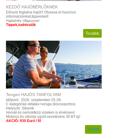
KEZDŐ
HAJÓBÉRLŐKNEK
Először foglalna hajót?
Olvassa el hasznos
információinkat,tippeinket!
Hajóbérlés Világszerte!
Tippek,tudnivalók
Tovább
Tengeri
HAJÓS
TANFOLYAM
Időpont: 2026. szeptember 25-28.
C kategóriás oktatás+vizsga (kiscsoportos)
Helyszín: Sibenik
Horvát és nemzetközi vizeken is érvényes!
Motoros és vitorlás yacht vezetésére 30 BT-ig!
AKCIÓ: 930 Euró / fő
Tovább