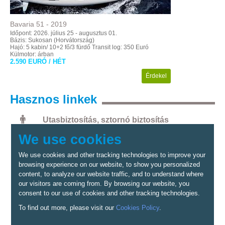
Bavaria
51
-
2019
Időpont: 2026. július 25 - augusztus 01.
Bázis: Sukosan (Horvátország)
Hajó: 5 kabin/ 10+2 fő/3 fürdő
Transit log: 350 Euró
Külmotor: árban
2.590 EURÓ / HÉT
Érdekel
Hasznos
linkek
Utasbiztosítás, sztornó biztosítás
We use cookies
Kaucióbiztosítás
We use cookies and other tracking technologies to improve your
Hajófeltöltés
browsing experience on our website, to show you personalized
content, to analyze our website traffic, and to understand where
Időjárás
our visitors are coming from. By browsing our website, you
consent to our use of cookies and other tracking technologies.
GYIK
To find out more, please visit our
Cookies Policy
.