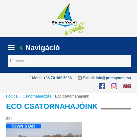
Navigáció
Keresés...
Mobil:
+36 70 389 5036
E-mail:
info@primayacht.hu
Főoldal
/
Csatornahajózás
/
Eco csatornahajóink
ECO
CSATORNAHAJÓINK
222