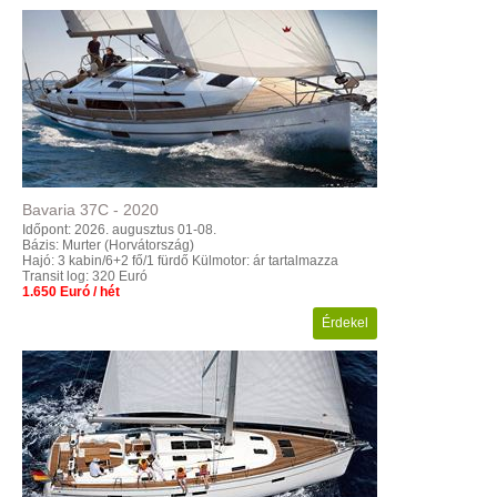
Bavaria
37C
-
2020
Időpont: 2026. augusztus 01-08.
Bázis: Murter (Horvátország)
Hajó: 3 kabin/6+2 fő/1 fürdő
Külmotor: ár tartalmazza
Transit log: 320 Euró
1.650 Euró / hét
Érdekel