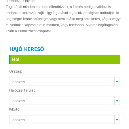
a rendezési elveket.
Foglalását minden esetben ellenőrizzük, a fizetés pedig továbbra is
irodánkon keresztül zajlik, így foglalását teljes biztonságban tudhatja! Ha
segítségre lenne szüksége, vagy nem találta meg amit keres, kérjük vegye
fel velünk a kapcsolatot e-mailben, vagy telefonon. Sikeres hajófoglalást
kíván a Prima Yacht csapata!
HAJÓ KERESŐ
Hol
Ország:
Hajózási terület:
Kikötő: