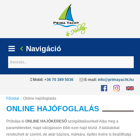
Navigáció
Keresés...
Mobil:
+36 70 389 5036
E-mail:
info@primayacht.hu
Főoldal
/
Online hajófoglalás
ONLINE
HAJÓFOGLALÁS
Próbálja ki
ONLINE HAJÓKERESŐ
szolgáltatásunkat! Adja meg a
paramétereket, majd válogasson több ezer hajó közül. A találatokat
rendezheti ár szerint, de akár bázisra, márkára, építés évére is beállíthatja