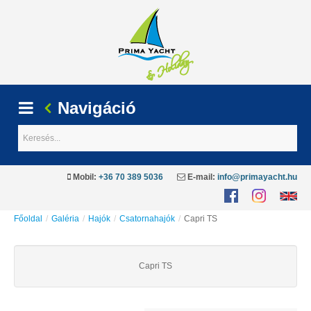
Navigáció
Keresés...
Mobil:
+36 70 389 5036
E-mail:
info@primayacht.hu
Főoldal
/
Galéria
/
Hajók
/
Csatornahajók
/
Capri TS
Capri TS