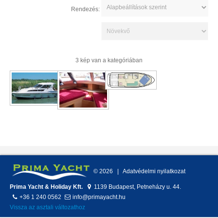
Rendezés:
3 kép van a kategóriában
©
2026
Adatvédelmi nyilatkozat
Prima Yacht & Holiday Kft.
1139
Budapest
,
Petneházy u. 44.
+36 1 240 0562
info@primayacht.hu
Vissza az asztali változathoz