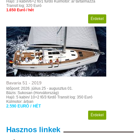
Hajó: 3 kabin/6+2 fő/1 fürdő
Külmotor: ár tartalmazza
Transit log: 320 Euró
1.650 Euró / hét
Érdekel
Bavaria
51
-
2019
Időpont: 2026. július 25 - augusztus 01.
Bázis: Sukosan (Horvátország)
Hajó: 5 kabin/ 10+2 fő/3 fürdő
Transit log: 350 Euró
Külmotor: árban
2.590 EURÓ / HÉT
Érdekel
Hasznos
linkek