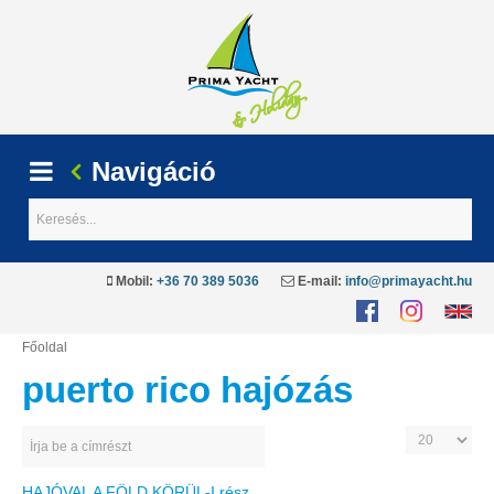
Navigáció
Keresés...
Mobil:
+36 70 389 5036
E-mail:
info@primayacht.hu
Főoldal
puerto
rico
hajózás
Írja be a címrészt
Tételek #
HAJÓVAL
A
FÖLD
KÖRÜL-I.rész