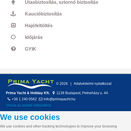
Utasbiztosítás, sztornó biztosítás
Kaucióbiztosítás
Hajófeltöltés
Időjárás
GYIK
©
2026
Adatvédelmi nyilatkozat
Prima Yacht & Holiday Kft.
1139
Budapest
,
Petneházy u. 44.
+36 1 240 0562
info@primayacht.hu
Vissza az asztali változathoz
We use cookies
We use cookies and other tracking technologies to improve your browsing