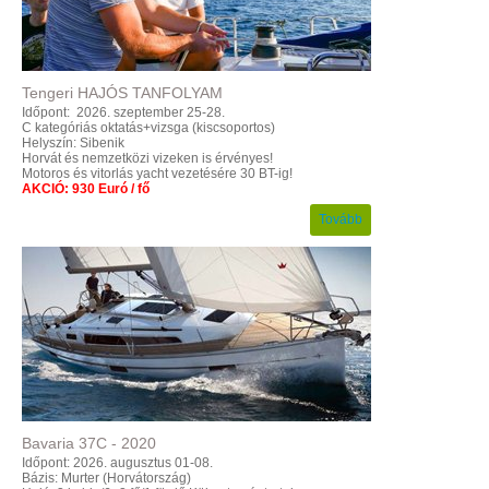
Tengeri
HAJÓS
TANFOLYAM
Időpont: 2026. szeptember 25-28.
C kategóriás oktatás+vizsga (kiscsoportos)
Helyszín: Sibenik
Horvát és nemzetközi vizeken is érvényes!
Motoros és vitorlás yacht vezetésére 30 BT-ig!
AKCIÓ: 930 Euró / fő
Tovább
Bavaria
37C
-
2020
Időpont: 2026. augusztus 01-08.
Bázis: Murter (Horvátország)