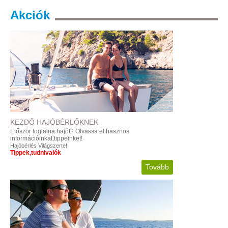
Akciók
KEZDŐ
HAJÓBÉRLŐKNEK
Először foglalna hajót?
Olvassa el hasznos
információinkat,tippeinket!
Hajóbérlés Világszerte!
Tippek,tudnivalók
Tovább