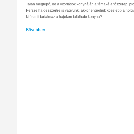
Talán meglepő, de a vitorlások konyháján a férfiaké a főszerep, pi
Persze ha desszertre is vágyunk, akkor engedjük közelebb a hölgy
ki és mit tartalmaz a hajókon található konyha?
Bővebben