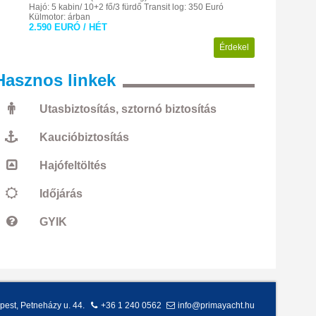
Hajó: 5 kabin/ 10+2 fő/3 fürdő
Transit log: 350 Euró
Külmotor: árban
2.590 EURÓ / HÉT
Érdekel
Hasznos
linkek
Utasbiztosítás, sztornó biztosítás
Kaucióbiztosítás
Hajófeltöltés
Időjárás
GYIK
pest
,
Petneházy u. 44.
+36 1 240 0562
info@primayacht.hu