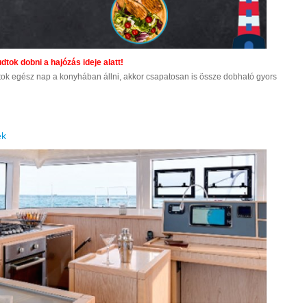
dtok dobni a hajózás ideje alatt!
tok egész nap a konyhában állni, akkor csapatosan is össze dobható gyors
ek