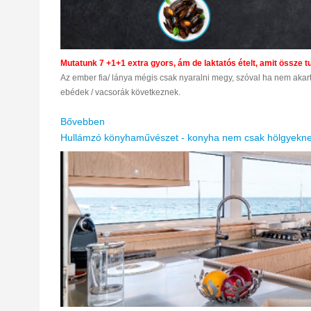
Mutatunk 7 +1+1 extra gyors, ám de laktatós ételt, amit össze tu
Az ember fia/ lánya mégis csak nyaralni megy, szóval ha nem akar
ebédek / vacsorák következnek.
Bővebben
Hullámzó
könyhaművészet
-
konyha
nem
csak
hölgyekn