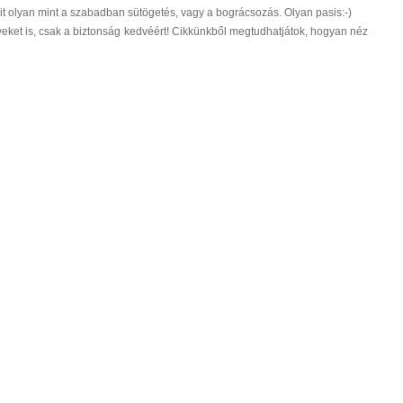
cit olyan mint a szabadban sütögetés, vagy a bográcsozás. Olyan pasis:-)
eket is, csak a biztonság kedvéért! Cikkünkből megtudhatjátok, hogyan néz