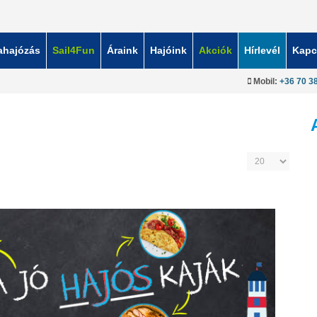
ahajózás
Sail4Fun
Áraink
Hajóink
Akciók
Hírlevél
Kapc
Mobil:
+36 70 3
Tételek #