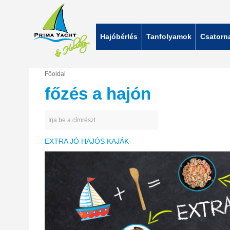
Hajóbérlés
Tanfolyamok
Csatorn
Főoldal
főzés
a
hajón
Írja be a címrészt
EXTRA
JÓ
HAJÓS
KAJÁK