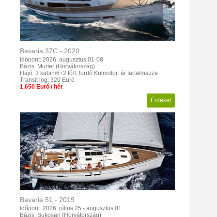
Bavaria
37C
-
2020
Időpont: 2026. augusztus 01-08.
Bázis: Murter (Horvátország)
Hajó: 3 kabin/6+2 fő/1 fürdő
Külmotor: ár tartalmazza
Transit log: 320 Euró
1.650 Euró / hét
Érdekel
Bavaria
51
-
2019
Időpont: 2026. július 25 - augusztus 01.
Bázis: Sukosan (Horvátország)