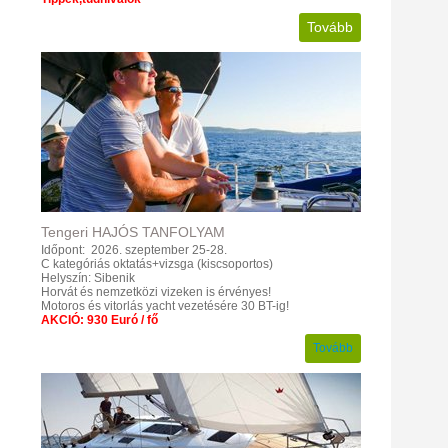
Tovább
Tengeri
HAJÓS
TANFOLYAM
Időpont: 2026. szeptember 25-28.
C kategóriás oktatás+vizsga (kiscsoportos)
Helyszín: Sibenik
Horvát és nemzetközi vizeken is érvényes!
Motoros és vitorlás yacht vezetésére 30 BT-ig!
AKCIÓ: 930 Euró / fő
Tovább