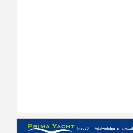
©
2026
Adatvédelmi nyilatkozat