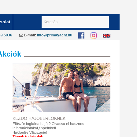
Keresés...
solat
89 5036
E-mail:
info@primayacht.hu
Akciók
KEZDŐ
HAJÓBÉRLŐKNEK
Először foglalna hajót?
Olvassa el hasznos
információinkat,tippeinket!
Hajóbérlés Világszerte!
Tippek,tudnivalók