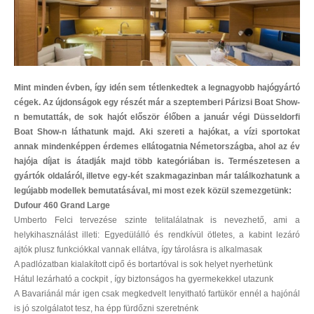
Mint minden évben, így idén sem tétlenkedtek a legnagyobb hajógyártó
cégek. Az újdonságok egy részét már a szeptemberi Párizsi Boat Show-
n bemutatták, de sok hajót először élőben a január végi Düsseldorfi
Boat Show-n láthatunk majd. Aki szereti a hajókat, a vízi sportokat
annak mindenképpen érdemes ellátogatnia Németországba, ahol az év
hajója díjat is átadják majd több kategóriában is. Természetesen a
gyártók oldaláról, illetve egy-két szakmagazinban már találkozhatunk a
legújabb modellek bemutatásával, mi most ezek közül szemezgetünk:
Dufour 460 Grand Large
Umberto Felci tervezése szinte telitalálatnak is nevezhető, ami a
helykihasználást illeti: Egyedülálló és rendkívül ötletes, a kabint lezáró
ajtók plusz funkciókkal vannak ellátva, így tárolásra is alkalmasak
A padlózatban kialakított cipő és bortartóval is sok helyet nyerhetünk
Hátul lezárható a cockpit , így biztonságos ha gyermekekkel utazunk
A Bavariánál már igen csak megkedvelt lenyitható fartükör ennél a hajónál
is jó szolgálatot tesz, ha épp fürdőzni szeretnénk