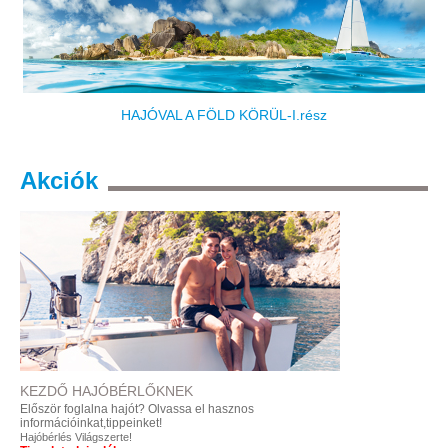
HAJÓVAL A FÖLD KÖRÜL-I.rész
Akciók
KEZDŐ
HAJÓBÉRLŐKNEK
Először foglalna hajót?
Olvassa el hasznos
információinkat,tippeinket!
Hajóbérlés Világszerte!