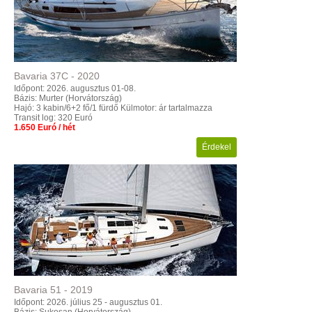
Bavaria
37C
-
2020
Időpont: 2026. augusztus 01-08.
Bázis: Murter (Horvátország)
Hajó: 3 kabin/6+2 fő/1 fürdő
Külmotor: ár tartalmazza
Transit log: 320 Euró
1.650 Euró / hét
Érdekel
Bavaria
51
-
2019
Időpont: 2026. július 25 - augusztus 01.