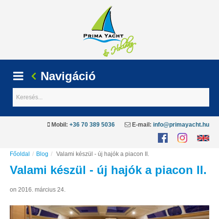
Navigáció
Keresés...
Mobil:
+36 70 389 5036
E-mail:
info@primayacht.hu
Főoldal
/
Blog
/
Valami készül - új hajók a piacon II.
Valami
készül
-
új
hajók
a
piacon
II.
on 2016. március 24.