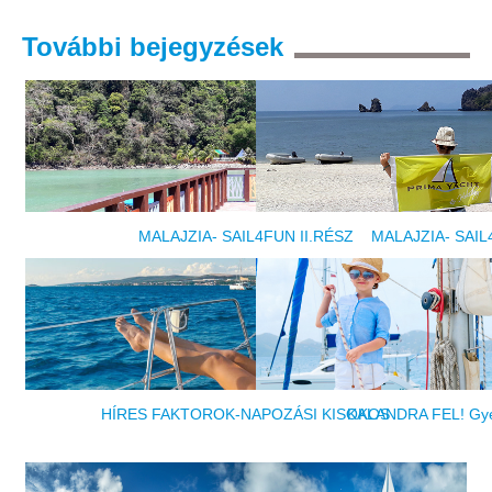
További
bejegyzések
MALAJZIA- SAIL4FUN II.RÉSZ
MALAJZIA- SAIL
HÍRES FAKTOROK-NAPOZÁSI KISOKOS
KALANDRA FEL! Gye