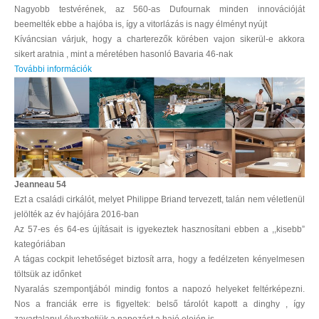
Nagyobb testvérének, az 560-as Dufournak minden innovációját
beemelték ebbe a hajóba is, így a vitorlázás is nagy élményt nyújt
Kíváncsian várjuk, hogy a charterezők körében vajon sikerül-e akkora
sikert aratnia , mint a méretében hasonló Bavaria 46-nak
További információk
Jeanneau 54
Ezt a családi cirkálót, melyet Philippe Briand tervezett, talán nem véletlenül
jelölték az év hajójára 2016-ban
Az 57-es és 64-es újításait is igyekeztek hasznosítani ebben a ,,kisebb”
kategóriában
A tágas cockpit lehetőséget biztosít arra, hogy a fedélzeten kényelmesen
töltsük az időnket
Nyaralás szempontjából mindig fontos a napozó helyeket feltérképezni.
Nos a franciák erre is figyeltek: belső tárolót kapott a dinghy , így
zavartalanul élvezhetjük a napozást a hajó elején is.