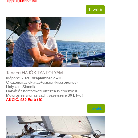
Tippek,tudnivalók
Tovább
Tengeri
HAJÓS
TANFOLYAM
Időpont: 2026. szeptember 25-28.
C kategóriás oktatás+vizsga (kiscsoportos)
Helyszín: Sibenik
Horvát és nemzetközi vizeken is érvényes!
Motoros és vitorlás yacht vezetésére 30 BT-ig!
AKCIÓ: 930 Euró / fő
Tovább