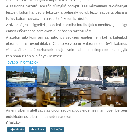
A szalonba vezető lépcsőn túlnyúló cockpit ülés kényelmes fekvőhelyet
biztosít, külön hangsúlyt fektettek a poharak/ üdítők biztonságos tárolására
is, így bátran fogyaszthatunk a fedélzeten is hűsítőt
A biztonságra is figyeltek, a cockpit asztalba tárolhatjuk a mentőszigetet, így
ennek előszedése sem okoz különösebb rákészülést
A szalon ajtó könnyen zárható, így szükség esetén nem kell a kabinból
előszedni az üvegtáblákat Charterverzióban valószínűleg 5+1 kabinos
változatában találkozhatunk majd vele, ahol esetlegesen az egyik
kabinban külön álló ágyak lesznek
További információk
Amennyiben nyitott vagy az újdonságokra, úgy érdemes már novemberben
érdeklődni és lefoglalni az újdonságokat.
Címkék:
hajóbérlés
vitorlázás
új hajók